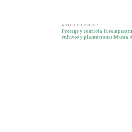
Navegación
ARTICULO PREVIO
Protege y controla la temperatu
de
cultivos y plantaciones Manta A
publicación