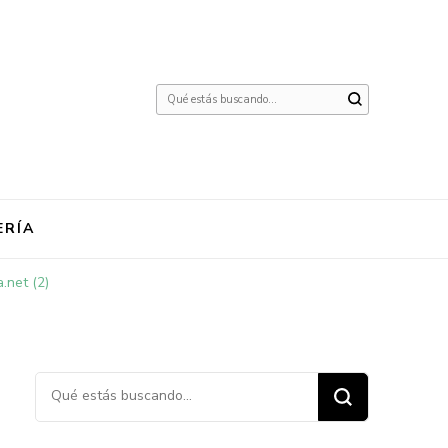
¿Buscas
algo?
ERÍA
.net (2)
¿Buscas algo?