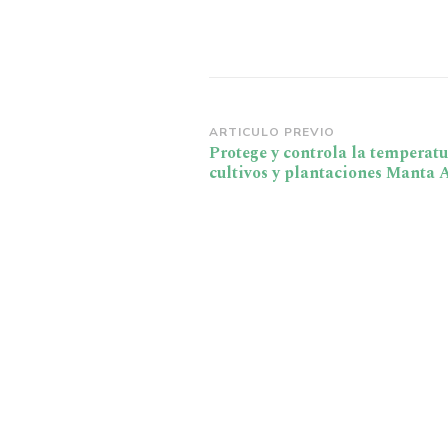
Navegación
ARTICULO PREVIO
Protege y controla la temperatu
de
cultivos y plantaciones Manta A
publicación