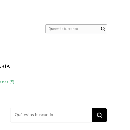
¿Buscas
algo?
ERÍA
.net (5)
¿Buscas algo?