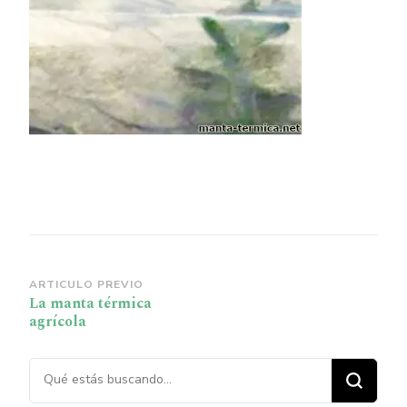
Navegación
ARTICULO PREVIO
La manta térmica
de
agrícola
publicación
¿Buscas algo?