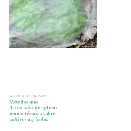
térmica
Navegación
ARTICULO PREVIO
Métodos mas
de
destacados de aplicar
publicación
manta térmica sobre
cultivos agrícolas