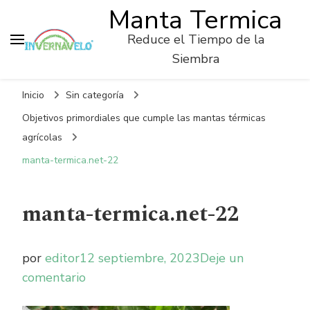
Manta Termica
Reduce el Tiempo de la
Siembra
Inicio
Sin categoría
Objetivos primordiales que cumple las mantas térmicas
agrícolas
manta-termica.net-22
manta-termica.net-22
por
editor
12 septiembre, 2023
Deje un
on
comentario
manta-