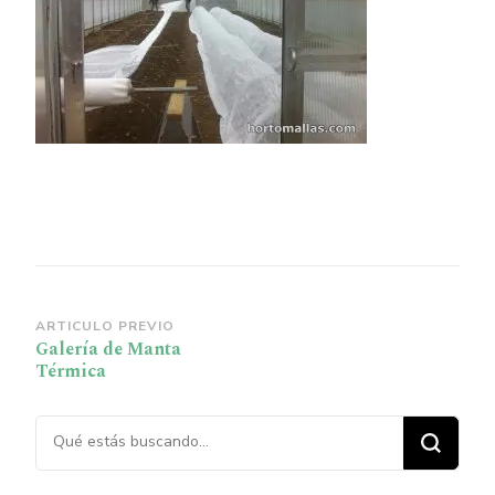
Navegación
ARTICULO PREVIO
Galería de Manta
de
Térmica
publicación
¿Buscas algo?