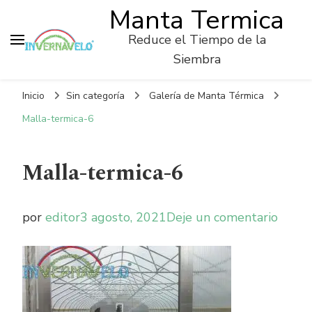
Manta Termica
Reduce el Tiempo de la
Siembra
Inicio
Sin categoría
Galería de Manta Térmica
Malla-termica-6
Malla-termica-6
on
por
editor
3 agosto, 2021
Deje un comentario
Malla
termi
6