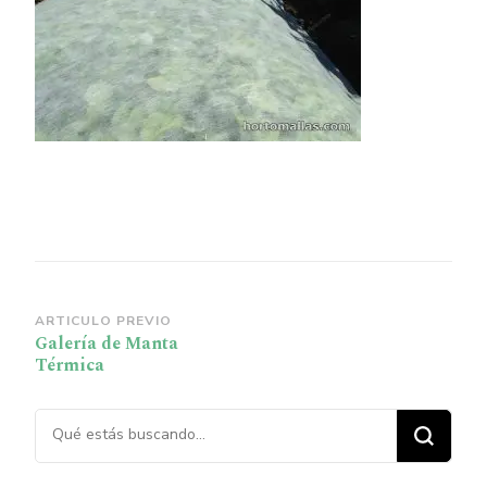
Navegación
ARTICULO PREVIO
Galería de Manta
de
Térmica
publicación
¿Buscas algo?