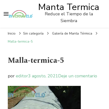
Manta Termica
Reduce el Tiempo de la
Siembra
Inicio
Sin categoría
Galería de Manta Térmica
Malla-termica-5
Malla-termica-5
on
por
editor
3 agosto, 2021
Deje un comentario
Malla
termi
5